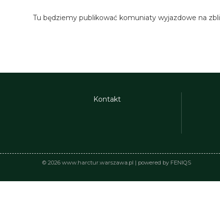
Tu będziemy publikować komuniaty wyjazdowe na zbliż
Kontakt
© 2026 www.harctur.warszawa.pl | powered by FENIQS