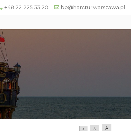
+48 22 225 33 20
bp@harctur.warszawa.pl
A
A
A