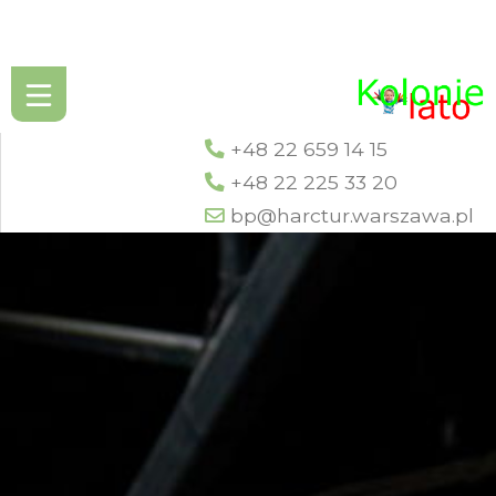
+48 22 659 14 15
+48 22 225 33 20
bp@harctur.warszawa.pl