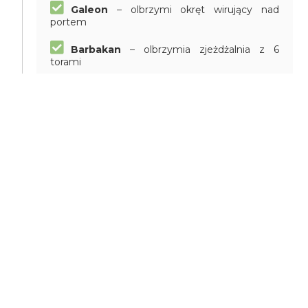
Galeon
– olbrzymi okręt wirujący nad
portem
Barbakan
– olbrzymia zjeżdżalnia z 6
torami
Mroczny Dwór
- jedyny w Polsce roller
coaster jeżdżący w ciemności
Orkiestra Błaznów
– przezabawna
ruchoma ławka
karuzela z łódkami na wodzie
małpi gaj
Zatoka Pistorza
– łódki zdalnie
sterowane, możesz się poczuć kapitanem
statku
Latarnia Leonarda
– karuzela typu
Magiczne Rowery
Beczki
– karuzela w winnicy