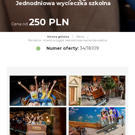
Jednodniowa wycieczka szkolna
250 PLN
Cena od
Strona główna
/
Oferta
/
Mandoria - miasto przygód. Jednodniowa wycieczka szkolna
Numer oferty:
34/18109